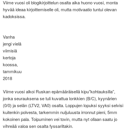
Viime vuosi oli blogikirjoittelun osalta aika huono vuosi, monta
hyvää ideaa kirjoittemiselle oli, mutta motivaatio tuntui olevan
kadoksissa.
Vanha
jengi vielä
viimisiä
kertoja
koossa,
tammikuu
2018
Viime vuosi alkoi Ruskan epämääräisellä kipu”kohtauksilla”,
jonka seurauksena se tuli kuvattua lonkkien (B/C), kyynärien
(0/0) ja selän (LTV2, VA0) osalta. Loppujen lopuksi syyksi selvisi
kuitenkin polvesta, tarkemmin nuljuluusta irronnut pieni, 5mm
kokoinen pala. Toipuminen vei tovin, mutta nyt ollaan saatu jo
vihreää valoa sen osalta fyssariltakin.