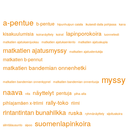
a-pentue
b-pentue
hipunhuipun caisila
ikuisesti dalla pohjassa
kana
lapinporokoira
kisakuulumisia
koiranäyttely
koirat
luonnetesti
matkatien ajatuksenjuoksu
matkatien ajatuksenlento
matkatien ajatuskupla
matkatien ajatusmyssy
matkatien ajatustenlukija
matkatien b-pennut
matkatien bandemian onnenhetki
myssy
matkatien bandemian onnenkyynel
matkatien bandemian onnentuoja
naava
näyttelyt
pentuja
nita
piha-aita
rally-toko
pihlajamäen x-triimi
riimi
rintantintan bunahilkka
ruska
ryhmänäyttely
sijoituskoira
suomenlapinkoira
silmtälausunto
sipoo