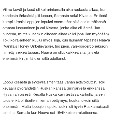
Viime kevät ja kesä oli koirarintamalla aika raskasta aikaa, kun
kahdesta tärkeästä piti luopua, Somasta sekä Kivasta. En tiedä
kumpi kirpaisi loppujen lopuksi enemmän: siitä ensimmäisestä
omasta luopuminen ja vai Kivasta, jonka aika oli lähteä liian
nuorena, mutta kuitenkin oikeaan aikaa (ellei jopa liian myöhään).
Toki koira-arkeen kuului myös iloja, kun laumaan tepasteli Naava
(Vanilla’s Honey Unbelievable), tuo pieni, vale-bordercollieksikin
nimetty veikeä tapaus. Naava on ollut kaikkea sitä, ja vielä
enemmänkin, mitä olen siltä odottanut.
Loppu kesästä ja syksyllä sitten taas vähän aktivoiduttiin. Toki
keväällä pyörähdettiin Ruskan kanssa Siilinjärvellä erkkarissa
Hyvän arvoisesti. Kesällä Ruska kävi testissä karhulla, ja sen
tulos ehkä oli itselleni hieman pettymys, koska toivoin siltä
enemmän. Mutta loppujen lopuksi sekin oli hyvin Ruskamaisesti
toimittu. Samalla kun Naava sai 16viikkoisen rokotteensa,