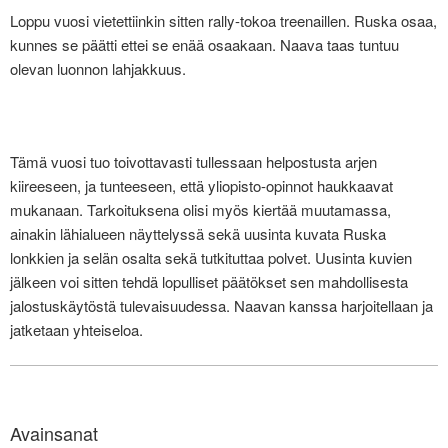
Loppu vuosi vietettiinkin sitten rally-tokoa treenaillen. Ruska osaa,
kunnes se päätti ettei se enää osaakaan. Naava taas tuntuu
olevan luonnon lahjakkuus.
Tämä vuosi tuo toivottavasti tullessaan helpostusta arjen
kiireeseen, ja tunteeseen, että yliopisto-opinnot haukkaavat
mukanaan. Tarkoituksena olisi myös kiertää muutamassa,
ainakin lähialueen näyttelyssä sekä uusinta kuvata Ruska
lonkkien ja selän osalta sekä tutkituttaa polvet. Uusinta kuvien
jälkeen voi sitten tehdä lopulliset päätökset sen mahdollisesta
jalostuskäytöstä tulevaisuudessa. Naavan kanssa harjoitellaan ja
jatketaan yhteiseloa.
Avainsanat