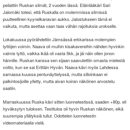
peilattiin Ruskan silmät, 2 vuoden iässä. Eläinlääkäri Sari
Jalomäki totesi, että Ruskalla on molemmissa silmissä
puutteellinen kyynelkanavan aukko. Jalostukseen tämä ei
vaikuta, mutta asettaa vaan taas vähän rajoituksia urokselle.
Lokakuussa pyörähdeltiin Jämsässä erkkarissa molempien
tyttöjen voimin. Naava oli muihin kisakavereihin nähden hyvinkin
valmis tyttö, vaikka ikää oli vasta 5kk, ja jäi näin ollen jonon
hännille. Ruskan kanssa sen sijaan saavutettiin omasta mielestä
voitto, kun se sai Erittäin Hyvän. Naava kävi myös Lahdessa
samassa kuussa pentunäyttelyssä, mutta silloinkaan ei
palkintosijoille ylletty, mutta aivan koiran näköinen arvostelu
saatiin.
Marraskuussa Ruska kävi sitten luonnetestissä, saaden +80p. eli
hyväksytyn tuloksen. Testitulos oli hyvin Ruskan näköinen, eikä
suurempia yllätyksiä tullut. Odottelen luonnetestin
videomateriaalia vielä.