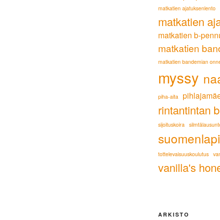
matkatien ajatuksenlento
matkatien aj
matkatien b-penn
matkatien ban
matkatien bandemian onn
myssy
na
pihlajamäe
piha-aita
rintantintan 
sijoituskoira
silmtälausunt
suomenlapi
tottelevaisuuskoulutus
van
vanilla's hon
ARKISTO