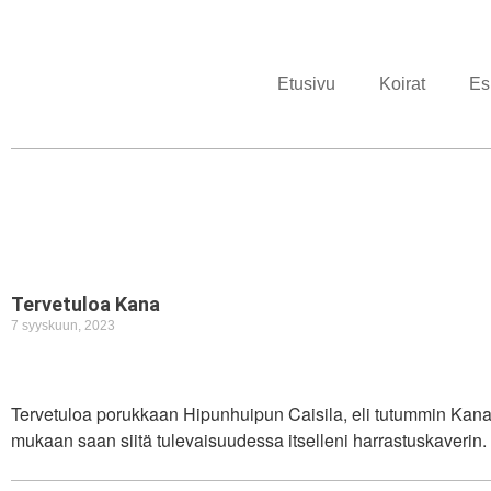
Etusivu
Koirat
Esi
Tervetuloa Kana
7 syyskuun, 2023
Tervetuloa porukkaan Hipunhuipun Caisila, eli tutummin Kana.
mukaan saan siitä tulevaisuudessa itselleni harrastuskaverin.