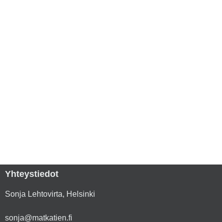
Yhteystiedot
Sonja Lehtovirta, Helsinki
sonja@matkatien.fi