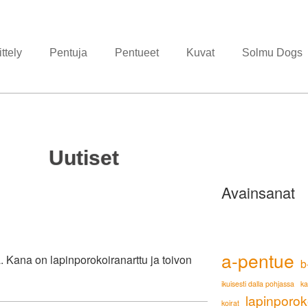
ttely
Pentuja
Pentueet
Kuvat
Solmu Dogs
Uutiset
Avainsanat
a-pentue
 Kana on lapinporokoiranarttu ja toivon
b
ikuisesti dalla pohjassa
k
lapinporok
koirat