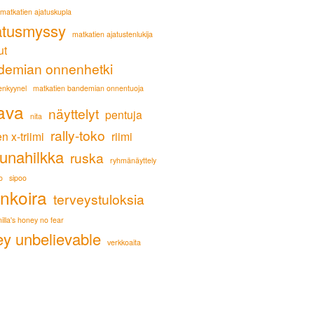
matkatien ajatuskupla
atusmyssy
matkatien ajatustenlukija
ut
demian onnenhetki
enkyynel
matkatien bandemian onnentuoja
ava
näyttelyt
pentuja
nita
rally-toko
n x-triimi
riimi
bunahilkka
ruska
ryhmänäyttely
o
sipoo
nkoira
terveystuloksia
illa's honey no fear
ey unbelievable
verkkoaita