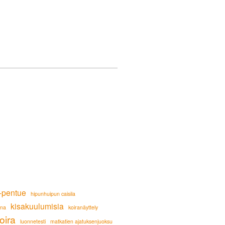
-pentue
hipunhuipun caisila
kisakuulumisia
ana
koiranäyttely
oira
luonnetesti
matkatien ajatuksenjuoksu