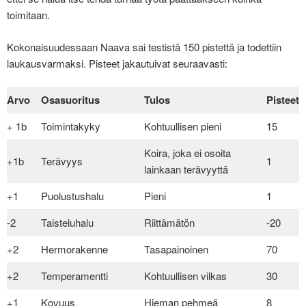
toimitaan.
Kokonaisuudessaan Naava sai testistä 150 pistettä ja todettiin
laukausvarmaksi. Pisteet jakautuivat seuraavasti:
Arvo
Osasuoritus
Tulos
Pisteet
+ 1b
Toimintakyky
Kohtuullisen pieni
15
Koira, joka ei osoita
+1b
Terävyys
1
lainkaan terävyyttä
+1
Puolustushalu
Pieni
1
-2
Taisteluhalu
Riittämätön
-20
+2
Hermorakenne
Tasapainoinen
70
+2
Temperamentti
Kohtuullisen vilkas
30
+1
Kovuus
Hieman pehmeä
8