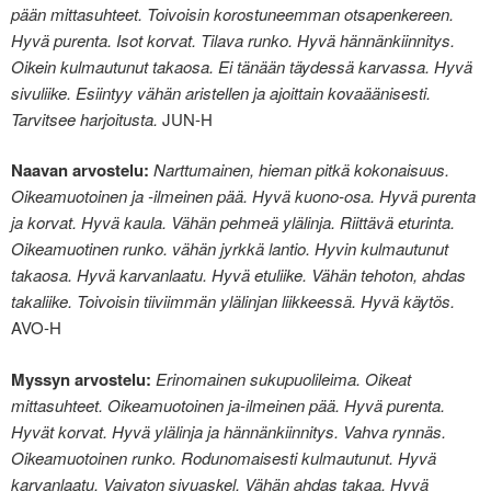
pään mittasuhteet. Toivoisin korostuneemman otsapenkereen.
Hyvä purenta. Isot korvat. Tilava runko. Hyvä hännänkiinnitys.
Oikein kulmautunut takaosa. Ei tänään täydessä karvassa. Hyvä
sivuliike. Esiintyy vähän aristellen ja ajoittain kovaäänisesti.
Tarvitsee harjoitusta.
JUN-H
Naavan arvostelu:
Narttumainen, hieman pitkä kokonaisuus.
Oikeamuotoinen ja -ilmeinen pää. Hyvä kuono-osa. Hyvä purenta
ja korvat. Hyvä kaula. Vähän pehmeä ylälinja. Riittävä eturinta.
Oikeamuotinen runko. vähän jyrkkä lantio. Hyvin kulmautunut
takaosa. Hyvä karvanlaatu. Hyvä etuliike. Vähän tehoton, ahdas
takaliike. Toivoisin tiiviimmän ylälinjan liikkeessä. Hyvä käytös.
AVO-H
Myssyn arvostelu:
Erinomainen sukupuolileima. Oikeat
mittasuhteet. Oikeamuotoinen ja-ilmeinen pää. Hyvä purenta.
Hyvät korvat. Hyvä ylälinja ja hännänkiinnitys. Vahva rynnäs.
Oikeamuotoinen runko. Rodunomaisesti kulmautunut. Hyvä
karvanlaatu. Vaivaton sivuaskel. Vähän ahdas takaa. Hyvä