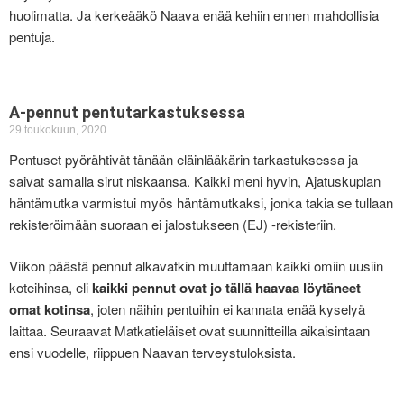
huolimatta. Ja kerkeääkö Naava enää kehiin ennen mahdollisia
pentuja.
A-pennut pentutarkastuksessa
29 toukokuun, 2020
Pentuset pyörähtivät tänään eläinlääkärin tarkastuksessa ja
saivat samalla sirut niskaansa. Kaikki meni hyvin, Ajatuskuplan
häntämutka varmistui myös häntämutkaksi, jonka takia se tullaan
rekisteröimään suoraan ei jalostukseen (EJ) -rekisteriin.
Viikon päästä pennut alkavatkin muuttamaan kaikki omiin uusiin
koteihinsa, eli
kaikki pennut ovat jo tällä haavaa löytäneet
omat kotinsa
, joten näihin pentuihin ei kannata enää kyselyä
laittaa. Seuraavat Matkatieläiset ovat suunnitteilla aikaisintaan
ensi vuodelle, riippuen Naavan terveystuloksista.