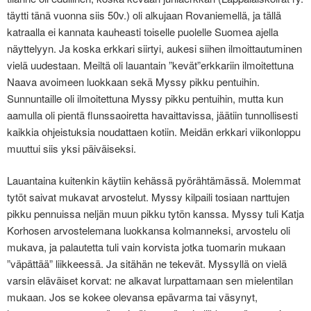
täytti tänä vuonna siis 50v.) oli alkujaan Rovaniemellä, ja tällä
katraalla ei kannata kauheasti toiselle puolelle Suomea ajella
näyttelyyn. Ja koska erkkari siirtyi, aukesi siihen ilmoittautuminen
vielä uudestaan. Meiltä oli lauantain ”kevät”erkkariin ilmoitettuna
Naava avoimeen luokkaan sekä Myssy pikku pentuihin.
Sunnuntaille oli ilmoitettuna Myssy pikku pentuihin, mutta kun
aamulla oli pientä flunssaoiretta havaittavissa, jäätiin tunnollisesti
kaikkia ohjeistuksia noudattaen kotiin. Meidän erkkari viikonloppu
muuttui siis yksi päiväiseksi.
Lauantaina kuitenkin käytiin kehässä pyörähtämässä. Molemmat
tytöt saivat mukavat arvostelut. Myssy kilpaili tosiaan narttujen
pikku pennuissa neljän muun pikku tytön kanssa. Myssy tuli Katja
Korhosen arvostelemana luokkansa kolmanneksi, arvostelu oli
mukava, ja palautetta tuli vain korvista jotka tuomarin mukaan
”väpättää” liikkeessä. Ja sitähän ne tekevät. Myssyllä on vielä
varsin eläväiset korvat: ne alkavat lurpattamaan sen mielentilan
mukaan. Jos se kokee olevansa epävarma tai väsynyt,