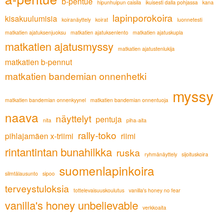
b-pentue
hipunhuipun caisila
ikuisesti dalla pohjassa
kana
lapinporokoira
kisakuulumisia
koiranäyttely
koirat
luonnetesti
matkatien ajatuksenjuoksu
matkatien ajatuksenlento
matkatien ajatuskupla
matkatien ajatusmyssy
matkatien ajatustenlukija
matkatien b-pennut
matkatien bandemian onnenhetki
myssy
matkatien bandemian onnenkyynel
matkatien bandemian onnentuoja
naava
näyttelyt
pentuja
nita
piha-aita
rally-toko
pihlajamäen x-triimi
riimi
rintantintan bunahilkka
ruska
ryhmänäyttely
sijoituskoira
suomenlapinkoira
silmtälausunto
sipoo
terveystuloksia
tottelevaisuuskoulutus
vanilla's honey no fear
vanilla's honey unbelievable
verkkoaita