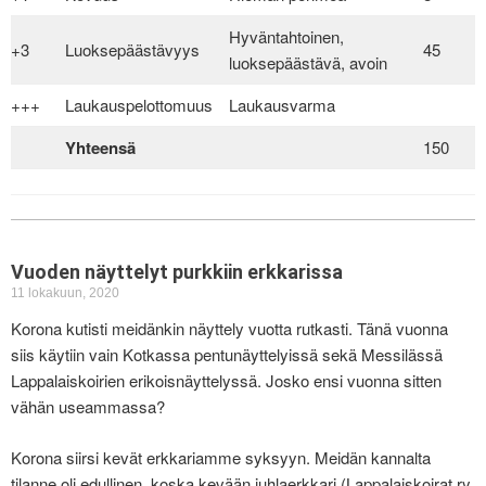
Hyväntahtoinen,
+3
Luoksepäästävyys
45
luoksepäästävä, avoin
+++
Laukauspelottomuus
Laukausvarma
Yhteensä
150
Vuoden näyttelyt purkkiin erkkarissa
11 lokakuun, 2020
Korona kutisti meidänkin näyttely vuotta rutkasti. Tänä vuonna
siis käytiin vain Kotkassa pentunäyttelyissä sekä Messilässä
Lappalaiskoirien erikoisnäyttelyssä. Josko ensi vuonna sitten
vähän useammassa?
Korona siirsi kevät erkkariamme syksyyn. Meidän kannalta
tilanne oli edullinen, koska kevään juhlaerkkari (Lappalaiskoirat ry.