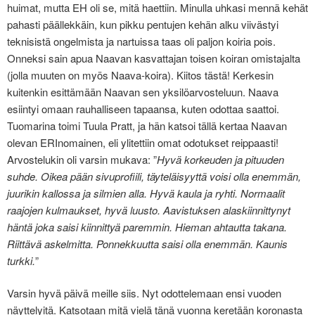
huimat, mutta EH oli se, mitä haettiin. Minulla uhkasi mennä kehät
pahasti päällekkäin, kun pikku pentujen kehän alku viivästyi
teknisistä ongelmista ja nartuissa taas oli paljon koiria pois.
Onneksi sain apua Naavan kasvattajan toisen koiran omistajalta
(jolla muuten on myös Naava-koira). Kiitos tästä! Kerkesin
kuitenkin esittämään Naavan sen yksilöarvosteluun. Naava
esiintyi omaan rauhalliseen tapaansa, kuten odottaa saattoi.
Tuomarina toimi Tuula Pratt, ja hän katsoi tällä kertaa Naavan
olevan ERInomainen, eli ylitettiin omat odotukset reippaasti!
Arvostelukin oli varsin mukava: ”
Hyvä korkeuden ja pituuden
suhde. Oikea pään sivuprofiili, täyteläisyyttä voisi olla enemmän,
juurikin kallossa ja silmien alla. Hyvä kaula ja ryhti. Normaalit
raajojen kulmaukset, hyvä luusto. Aavistuksen alaskiinnittynyt
häntä joka saisi kiinnittyä paremmin. Hieman ahtautta takana.
Riittävä askelmitta. Ponnekkuutta saisi olla enemmän. Kaunis
turkki.
”
Varsin hyvä päivä meille siis. Nyt odottelemaan ensi vuoden
näyttelyitä. Katsotaan mitä vielä tänä vuonna keretään koronasta