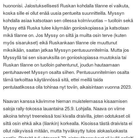
huononisi. Jalostuksellisesti Ruskan kohdalla tilanne ei vaikuta,
koska sille ei ollut enää uusia pentueita suunnitteilla. Myssyn
kohdalla asiaa katsotaan sen ollessa kolmivuotias – tuolloin sekä
Myssy että Ruska tulee käymään gonioskopiassa ja katsotaan
mikä tilanne on. Jos Myssy on siltä ja muilta osin terve (kuten
myös sisarukset) eikä Ruskankaan tilanne ole muuttunut
miksikään, saatan jatkaa Myssyn pentusuunnitelmia. Mutta jos
Myssyllä tai sen sisaruksilla on gonioskopiassa muutoksia tai
Ruskan tilanne on tuolloin pahentunut, joudun hautaamaan
pentuhaaveet Myssyn osalta siihen. Pentusuunnitelmien osalta
tämä tarkoittaa käytännössä sitä, ettei meillä taida
pentulaatikossa olla tohinaa nyt toviin, aikaisintaan vuonna 2023.
Naavan kanssa kävimme hieman muistelemassa kisaamisen
saloja rally-tokossa lauantaina 25.9. Lohjalla. Naava on viime
aikoina tehnyt treeneissä tosi kivalla draivilla, joten odotukset oli
siltä osin ehkä aika (liiankin) korkealla. Kisoissa tästä draivista ei
ollut näkyvissä mitään, mutta hyväksytty tulos alokasluokasta
saatiin. Pisteitä tuli yhteensä 72, pistevähennykset oli kyllä paljolti