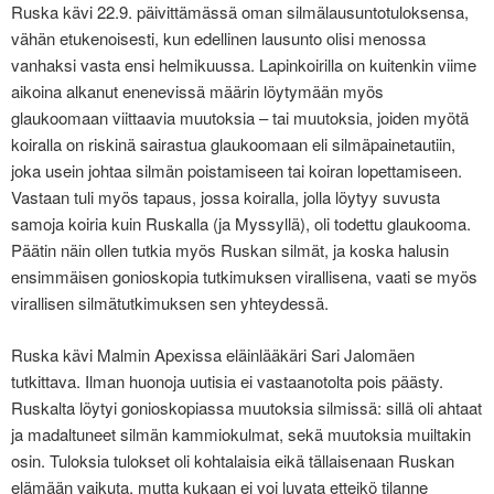
Ruska kävi 22.9. päivittämässä oman silmälausuntotuloksensa,
vähän etukenoisesti, kun edellinen lausunto olisi menossa
vanhaksi vasta ensi helmikuussa. Lapinkoirilla on kuitenkin viime
aikoina alkanut enenevissä määrin löytymään myös
glaukoomaan viittaavia muutoksia – tai muutoksia, joiden myötä
koiralla on riskinä sairastua glaukoomaan eli silmäpainetautiin,
joka usein johtaa silmän poistamiseen tai koiran lopettamiseen.
Vastaan tuli myös tapaus, jossa koiralla, jolla löytyy suvusta
samoja koiria kuin Ruskalla (ja Myssyllä), oli todettu glaukooma.
Päätin näin ollen tutkia myös Ruskan silmät, ja koska halusin
ensimmäisen gonioskopia tutkimuksen virallisena, vaati se myös
virallisen silmätutkimuksen sen yhteydessä.
Ruska kävi Malmin Apexissa eläinlääkäri Sari Jalomäen
tutkittava. Ilman huonoja uutisia ei vastaanotolta pois päästy.
Ruskalta löytyi gonioskopiassa muutoksia silmissä: sillä oli ahtaat
ja madaltuneet silmän kammiokulmat, sekä muutoksia muiltakin
osin. Tuloksia tulokset oli kohtalaisia eikä tällaisenaan Ruskan
elämään vaikuta, mutta kukaan ei voi luvata etteikö tilanne