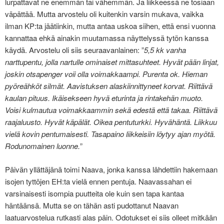
lurpattavat ne enemmän tai vähemmän. Ja liikkeessä ne tosiaan
väpättää. Mutta arvostelu oli kuitenkin varsin mukava, vaikka
ilman KP:ta jäätiinkin, mutta antaa uskoa siihen, että ensi vuonna
kannattaa ehkä ainakin muutamassa näyttelyssä tytön kanssa
käydä. Arvostelu oli siis seuraavanlainen: ”
5,5 kk vanha
narttupentu, jolla nartulle ominaiset mittasuhteet. Hyvät pään linjat,
joskin otsapenger voii olla voimakkaampi. Purenta ok. Hieman
pyöreähköt silmät. Aavistuksen alaskiinnittyneet korvat. Riittävä
kaulan pituus. Ikäisekseen hyvä eturinta ja rintakehän muoto.
Voisi kulmautua voimakkaammin sekä edestä että takaa. Riittävä
raajaluusto. Hyvät käpälät. Oikea pentuturkki. Hyvähäntä. Liikkuu
vielä kovin pentumaisesti. Tasapaino liikkeisiin löytyy ajan myötä.
Rodunomainen luonne.
”
Päivän yllättäjänä toimi Naava, jonka kanssa lähdettiin hakemaan
isojen tyttöjen EH:ta vielä ennen pentuja. Naavassahan ei
varsinaisesti isompia puutteita ole kuin sen tapa kantaa
häntäänsä. Mutta se on tähän asti pudottanut Naavan
laatuarvostelua rutkasti alas päin. Odotukset ei siis olleet mitkään