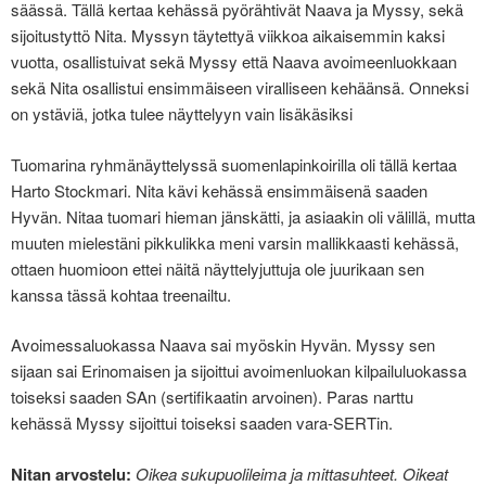
säässä. Tällä kertaa kehässä pyörähtivät Naava ja Myssy, sekä
sijoitustyttö Nita. Myssyn täytettyä viikkoa aikaisemmin kaksi
vuotta, osallistuivat sekä Myssy että Naava avoimeenluokkaan
sekä Nita osallistui ensimmäiseen viralliseen kehäänsä. Onneksi
on ystäviä, jotka tulee näyttelyyn vain lisäkäsiksi
Tuomarina ryhmänäyttelyssä suomenlapinkoirilla oli tällä kertaa
Harto Stockmari. Nita kävi kehässä ensimmäisenä saaden
Hyvän. Nitaa tuomari hieman jänskätti, ja asiaakin oli välillä, mutta
muuten mielestäni pikkulikka meni varsin mallikkaasti kehässä,
ottaen huomioon ettei näitä näyttelyjuttuja ole juurikaan sen
kanssa tässä kohtaa treenailtu.
Avoimessaluokassa Naava sai myöskin Hyvän. Myssy sen
sijaan sai Erinomaisen ja sijoittui avoimenluokan kilpailuluokassa
toiseksi saaden SAn (sertifikaatin arvoinen). Paras narttu
kehässä Myssy sijoittui toiseksi saaden vara-SERTin.
Nitan arvostelu:
Oikea sukupuolileima ja mittasuhteet. Oikeat