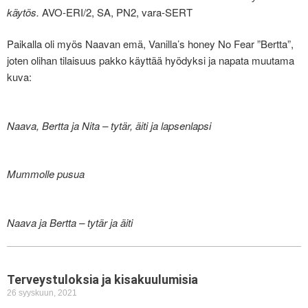
käytös.
AVO-ERI/2, SA, PN2, vara-SERT
Paikalla oli myös Naavan emä, Vanilla’s honey No Fear ”Bertta”,
joten olihan tilaisuus pakko käyttää hyödyksi ja napata muutama
kuva:
Naava, Bertta ja Nita – tytär, äiti ja lapsenlapsi
Mummolle pusua
Naava ja Bertta – tytär ja äiti
Terveystuloksia ja kisakuulumisia
26 syyskuun, 2021