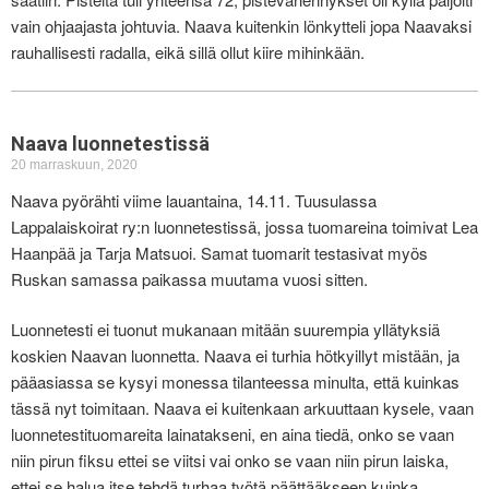
vain ohjaajasta johtuvia. Naava kuitenkin lönkytteli jopa Naavaksi
rauhallisesti radalla, eikä sillä ollut kiire mihinkään.
Naava luonnetestissä
20 marraskuun, 2020
Naava pyörähti viime lauantaina, 14.11. Tuusulassa
Lappalaiskoirat ry:n luonnetestissä, jossa tuomareina toimivat Lea
Haanpää ja Tarja Matsuoi. Samat tuomarit testasivat myös
Ruskan samassa paikassa muutama vuosi sitten.
Luonnetesti ei tuonut mukanaan mitään suurempia yllätyksiä
koskien Naavan luonnetta. Naava ei turhia hötkyillyt mistään, ja
pääasiassa se kysyi monessa tilanteessa minulta, että kuinkas
tässä nyt toimitaan. Naava ei kuitenkaan arkuuttaan kysele, vaan
luonnetestituomareita lainatakseni, en aina tiedä, onko se vaan
niin pirun fiksu ettei se viitsi vai onko se vaan niin pirun laiska,
ettei se halua itse tehdä turhaa työtä päättääkseen kuinka