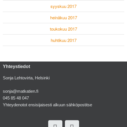
syyskuu 2017
heinäkuu 2017
toukokuu 2017
huhtikuu 2017
Yhteystiedot
Sonja Lehtovirta, Helsinki
sonja@matkatien.fi
045 85 48 047
Yhteydenotot ensisijaisesti alkuun sähköpostitse