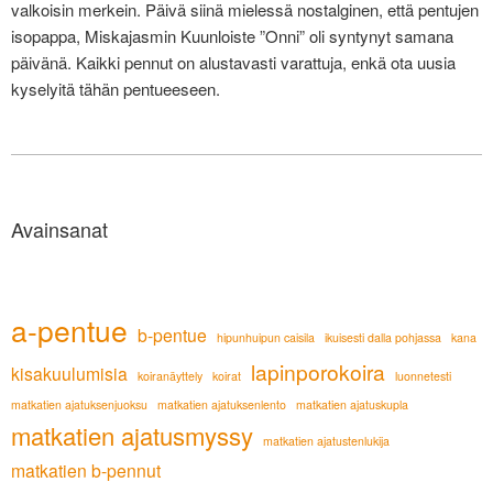
valkoisin merkein. Päivä siinä mielessä nostalginen, että pentujen
isopappa, Miskajasmin Kuunloiste ”Onni” oli syntynyt samana
päivänä. Kaikki pennut on alustavasti varattuja, enkä ota uusia
kyselyitä tähän pentueeseen.
Avainsanat
a-pentue
b-pentue
hipunhuipun caisila
ikuisesti dalla pohjassa
kana
lapinporokoira
kisakuulumisia
koiranäyttely
koirat
luonnetesti
matkatien ajatuksenjuoksu
matkatien ajatuksenlento
matkatien ajatuskupla
matkatien ajatusmyssy
matkatien ajatustenlukija
matkatien b-pennut