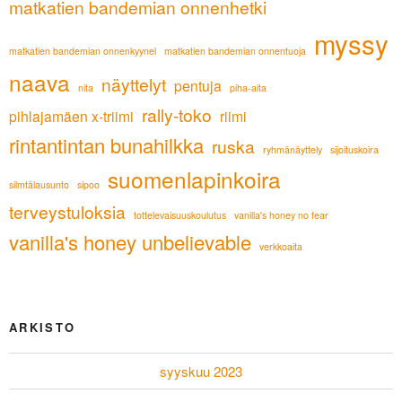
matkatien bandemian onnenhetki
myssy
matkatien bandemian onnenkyynel
matkatien bandemian onnentuoja
naava
näyttelyt
pentuja
nita
piha-aita
rally-toko
pihlajamäen x-triimi
riimi
rintantintan bunahilkka
ruska
ryhmänäyttely
sijoituskoira
suomenlapinkoira
silmtälausunto
sipoo
terveystuloksia
tottelevaisuuskoulutus
vanilla's honey no fear
vanilla's honey unbelievable
verkkoaita
ARKISTO
syyskuu 2023