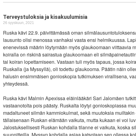
Terveystuloksia ja kisakuulumisia
26 syyskuun, 2021
Ruska kävi 22.9. päivittämässä oman silmälausuntotuloksensa
lausunto olisi menossa vanhaksi vasta ensi helmikuussa. Lapin
enenevissä määrin löytymään myös glaukoomaan viittaavia mu
koiralla on riskinä sairastua glaukoomaan eli silmäpainetautii
tai koiran lopettamiseen. Vastaan tuli myös tapaus, jossa koiral
Ruskalla (ja Myssyllä), oli todettu glaukooma. Päätin näin oll
halusin ensimmäisen gonioskopia tutkimuksen virallisena, vaa
yhteydessä.
Ruska kävi Malmin Apexissa eläinlääkäri Sari Jalomäen tutkitt
vastaanotolta pois päästy. Ruskalta löytyi gonioskopiassa muuto
madaltuneet silmän kammiokulmat, sekä muutoksia muiltakin osi
tällaisenaan Ruskan elämään vaikuta, mutta kukaan ei voi luva
Jalostuksellisesti Ruskan kohdalla tilanne ei vaikuta, koska sil
suunnitteilla. Myssyn kohdalla asiaa katsotaan sen ollessa ko