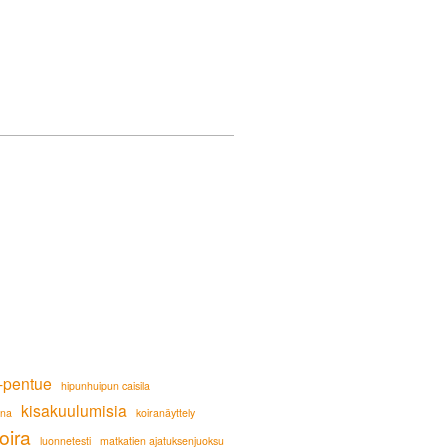
-pentue
hipunhuipun caisila
kisakuulumisia
ana
koiranäyttely
oira
luonnetesti
matkatien ajatuksenjuoksu