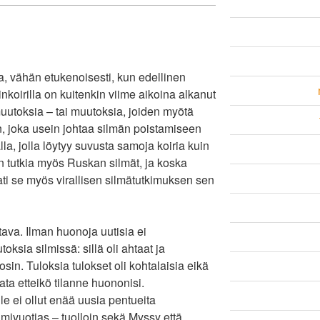
, vähän etukenoisesti, kun edellinen
koirilla on kuitenkin viime aikoina alkanut
utoksia – tai muutoksia, joiden myötä
n, joka usein johtaa silmän poistamiseen
la, jolla löytyy suvusta samoja koiria kuin
en tutkia myös Ruskan silmät, ja koska
ti se myös virallisen silmätutkimuksen sen
ava. Ilman huonoja uutisia ei
ksia silmissä: sillä oli ahtaat ja
n. Tuloksia tulokset oli kohtalaisia eikä
ta etteikö tilanne huononisi.
le ei ollut enää uusia pentueita
lmivuotias – tuolloin sekä Myssy että