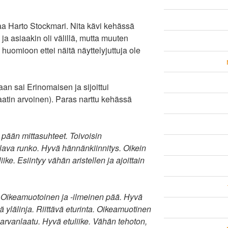
aa Harto Stockmari. Nita kävi kehässä
a asiaakin oli välillä, mutta muuten
huomioon ettei näitä näyttelyjuttuja ole
 sai Erinomaisen ja sijoittui
aatin arvoinen). Paras narttu kehässä
 pään mittasuhteet. Toivoisin
lava runko. Hyvä hännänkiinnitys. Oikein
e. Esiintyy vähän aristellen ja ajoittain
 Oikeamuotoinen ja -ilmeinen pää. Hyvä
ylälinja. Riittävä eturinta. Oikeamuotinen
arvanlaatu. Hyvä etuliike. Vähän tehoton,