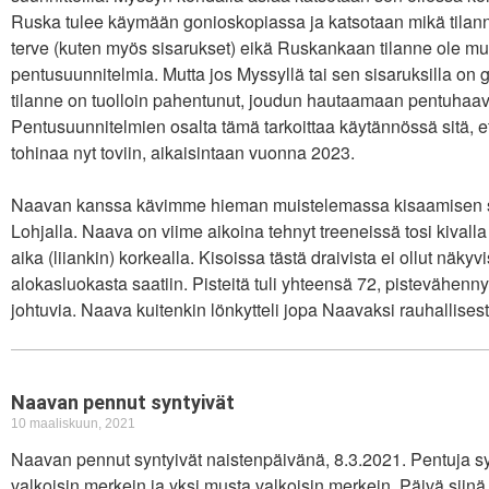
Ruska tulee käymään gonioskopiassa ja katsotaan mikä tilanne
terve (kuten myös sisarukset) eikä Ruskankaan tilanne ole m
pentusuunnitelmia. Mutta jos Myssyllä tai sen sisaruksilla o
tilanne on tuolloin pahentunut, joudun hautaamaan pentuhaav
Pentusuunnitelmien osalta tämä tarkoittaa käytännössä sitä, et
tohinaa nyt toviin, aikaisintaan vuonna 2023.
Naavan kanssa kävimme hieman muistelemassa kisaamisen sal
Lohjalla. Naava on viime aikoina tehnyt treeneissä tosi kivalla d
aika (liiankin) korkealla. Kisoissa tästä draivista ei ollut näky
alokasluokasta saatiin. Pisteitä tuli yhteensä 72, pistevähennyk
johtuvia. Naava kuitenkin lönkytteli jopa Naavaksi rauhallisesti 
Naavan pennut syntyivät
10 maaliskuun, 2021
Naavan pennut syntyivät naistenpäivänä, 8.3.2021. Pentuja syn
valkoisin merkein ja yksi musta valkoisin merkein. Päivä siinä