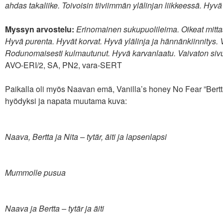
ahdas takaliike. Toivoisin tiiviimmän ylälinjan liikkeessä. Hyvä
Myssyn arvostelu:
Erinomainen sukupuolileima. Oikeat mitta
Hyvä purenta. Hyvät korvat. Hyvä ylälinja ja hännänkiinnitys
Rodunomaisesti kulmautunut. Hyvä karvanlaatu. Vaivaton siv
AVO-ERI/2, SA, PN2, vara-SERT
Paikalla oli myös Naavan emä, Vanilla’s honey No Fear ”Bertta
hyödyksi ja napata muutama kuva:
Naava, Bertta ja Nita – tytär, äiti ja lapsenlapsi
Mummolle pusua
Naava ja Bertta – tytär ja äiti