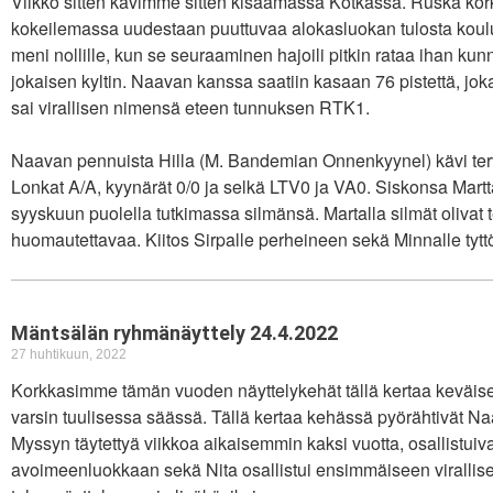
Viikko sitten kävimme sitten kisaamassa Kotkassa. Ruska kork
kokeilemassa uudestaan puuttuvaa alokasluokan tulosta ko
meni nollille, kun se seuraaminen hajoili pitkin rataa ihan kun
jokaisen kyltin. Naavan kanssa saatiin kasaan 76 pistettä, jok
sai virallisen nimensä eteen tunnuksen RTK1.
Naavan pennuista Hilla (M. Bandemian Onnenkyynel) kävi terve
Lonkat A/A, kyynärät 0/0 ja selkä LTV0 ja VA0. Siskonsa Mar
syyskuun puolella tutkimassa silmänsä. Martalla silmät olivat
huomautettavaa. Kiitos Sirpalle perheineen sekä Minnalle tyttö
Mäntsälän ryhmänäyttely 24.4.2022
27 huhtikuun, 2022
Korkkasimme tämän vuoden näyttelykehät tällä kertaa keväis
varsin tuulisessa säässä. Tällä kertaa kehässä pyörähtivät Naa
Myssyn täytettyä viikkoa aikaisemmin kaksi vuotta, osallistui
avoimeenluokkaan sekä Nita osallistui ensimmäiseen virallis