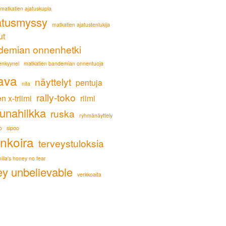
matkatien ajatuskupla
atusmyssy
matkatien ajatustenlukija
ut
demian onnenhetki
enkyynel
matkatien bandemian onnentuoja
ava
näyttelyt
pentuja
nita
rally-toko
n x-triimi
riimi
bunahilkka
ruska
ryhmänäyttely
o
sipoo
nkoira
terveystuloksia
illa's honey no fear
ey unbelievable
verkkoaita