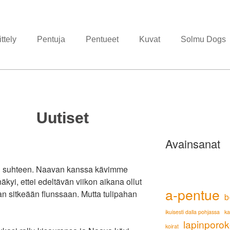
ttely
Pentuja
Pentueet
Kuvat
Solmu Dogs
Uutiset
Avainsanat
on suhteen. Naavan kanssa kävimme
äkyi, ettei edeltävän viikon aikana ollut
a-pentue
aan sitkeään flunssaan. Mutta tulipahan
b
ikuisesti dalla pohjassa
k
lapinporok
koirat