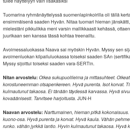
tulee näyttelyyn vain lisäkäsiksi
Tuomarina ryhmänäyttelyssä suomenlapinkoirilla oli tällä kert
ensimmäisenä saaden Hyvän. Nitaa tuomari hieman jänskätti, j
mielestäni pikkulikka meni varsin mallikkaasti kehässä, ottaen 
juurikaan sen kanssa tässä kohtaa treenailtu.
Avoimessaluokassa Naava sai myöskin Hyvän. Myssy sen sijaan
avoimenluokan kilpailuluokassa toiseksi saaden SAn (sertifik
Myssy sijoittui toiseksi saaden vara-SERTin.
Nitan arvostelu:
Oikea sukupuolileima ja mittasuhteet. Oikeat
korostuneemman otsapenkereen. Hyvä purenta. Isot korvat. Ti
kulmautunut takaosa. Ei tänään täydessä karvassa. Hyvä sivuliik
kovaäänisesti. Tarvitsee harjoitusta.
JUN-H
Naavan arvostelu:
Narttumainen, hieman pitkä kokonaisuus.
kuono-osa. Hyvä purenta ja korvat. Hyvä kaula. Vähän pehmeä 
runko. vähän jyrkkä lantio. Hyvin kulmautunut takaosa. Hyvä k