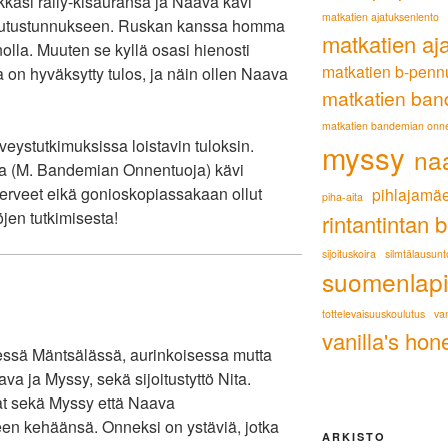
kasi rally-kisauransa ja Naava kävi
matkatien ajatuksenlento
ulutustunnukseen. Ruskan kanssa homma
matkatien aj
nolla. Muuten se kyllä osasi hienosti
matkatien b-penn
a on hyväksytty tulos, ja näin ollen Naava
matkatien ban
matkatien bandemian onn
ystutkimuksissa loistavin tuloksin.
myssy
na
tta (M. Bandemian Onnentuoja) kävi
 terveet eikä gonioskopiassakaan ollut
pihlajamäe
piha-aita
jen tutkimisesta!
rintantintan 
sijoituskoira
silmtälausunt
suomenlapi
tottelevaisuuskoulutus
van
vanilla's hon
essä Mäntsälässä, aurinkoisessa mutta
va ja Myssy, sekä sijoitustyttö Nita.
vat sekä Myssy että Naava
een kehäänsä. Onneksi on ystäviä, jotka
ARKISTO