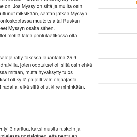
 on. Jos Myssy on siltä ja muilta osin
uuttunut miksikään, saatan jatkaa Myssyn
n gonioskopiassa muutoksia tai Ruskan
eet Myssyn osalta siihen.
tei meillä taida pentulaatikossa olla
oja rally-tokossa lauantaina 25.9.
raivilla, joten odotukset oli siltä osin ehkä
vissä mitään, mutta hyväksytty tulos
set oli kyllä paljolti vain ohjaajasta
radalla, eikä sillä ollut kiire mihinkään.
tyi 3 narttua, kaksi mustia ruskein ja
 mielessä nostalginen, että pentujen