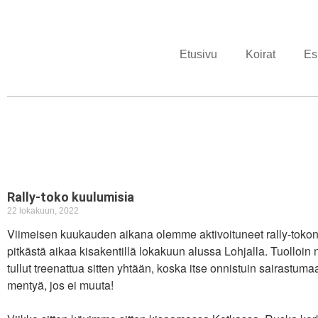
Etusivu
Koirat
Esi
Rally-toko kuulumisia
22 lokakuun, 2022
Viimeisen kuukauden aikana olemme aktivoituneet rally-tok
pitkästä aikaa kisakentillä lokakuun alussa Lohjalla. Tuolloin n
tullut treenattua sitten yhtään, koska itse onnistuin sairastum
mentyä, jos ei muuta!