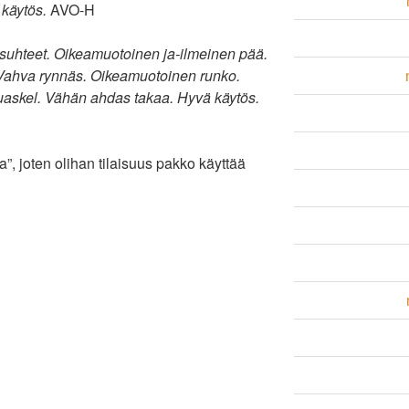
 käytös.
AVO-H
suhteet. Oikeamuotoinen ja-ilmeinen pää.
. Vahva rynnäs. Oikeamuotoinen runko.
uaskel. Vähän ahdas takaa. Hyvä käytös.
”, joten olihan tilaisuus pakko käyttää