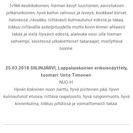
1v9kk keskikokoinen, hieman kevyt luustoinen, aavistuksen
pitkärunkoinen, hyvä kallon vahvuus ja leveys, kookkaat korvat,
hännässä J-koukku, riittävästi kulmautunut edestä ja takaa,
liikkuu riittävällä askelpituudella mutta kovin kinner ahtaasti
takaa ja vielä löysästi edestä, alaleuka voisi olla hieman
vahvempi, seistessä ulkokierteiset takaraajat, miellyttävä
luonne.
25.03.2018 SIILINJÄRVI, Lappalaiskoirien erikoisnäyttely,
tuomari: Unto Timonen
NUO-H
Hyvän kokoinen nuori narttu, hyvä piirteinen pää, hyvin
kulmautunut etuosa, riittävä raajaluusto, hyvä rungonmuoto, hyvä
kinnerkulma, liikkuu pihdissä ja voimattomasti takaa.