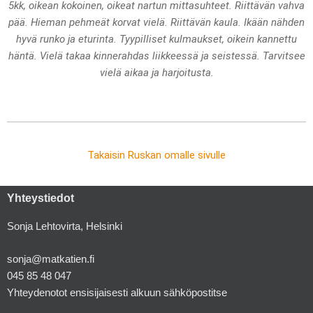
5kk, oikean kokoinen, oikeat nartun mittasuhteet. Riittävän vahva
pää. Hieman pehmeät korvat vielä. Riittävän kaula. Ikään nähden
hyvä runko ja eturinta. Tyypilliset kulmaukset, oikein kannettu
häntä. Vielä takaa kinnerahdas liikkeessä ja seistessä. Tarvitsee
vielä aikaa ja harjoitusta.
Takaisin Ruskan omalle sivulle
Yhteystiedot
Sonja Lehtovirta, Helsinki
sonja@matkatien.fi
045 85 48 047
Yhteydenotot ensisijaisesti alkuun sähköpostitse