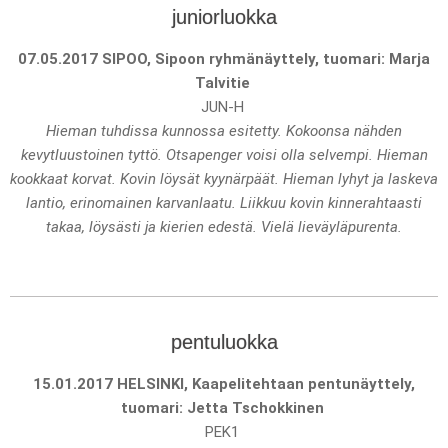
juniorluokka
07.05.2017 SIPOO, Sipoon ryhmänäyttely, tuomari: Marja
Talvitie
JUN-H
Hieman tuhdissa kunnossa esitetty. Kokoonsa nähden
kevytluustoinen tyttö. Otsapenger voisi olla selvempi. Hieman
kookkaat korvat. Kovin löysät kyynärpäät. Hieman lyhyt ja laskeva
lantio, erinomainen karvanlaatu. Liikkuu kovin kinnerahtaasti
takaa, löysästi ja kierien edestä. Vielä lieväyläpurenta.
pentuluokka
15.01.2017 HELSINKI, Kaapelitehtaan pentunäyttely,
tuomari: Jetta Tschokkinen
PEK1