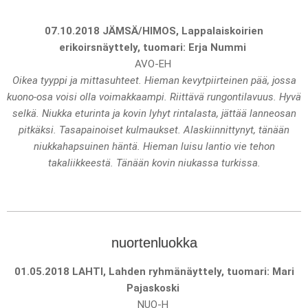
07.10.2018 JÄMSÄ/HIMOS, Lappalaiskoirien
erikoirsnäyttely, tuomari: Erja Nummi
AVO-EH
Oikea tyyppi ja mittasuhteet. Hieman kevytpiirteinen pää, jossa
kuono-osa voisi olla voimakkaampi. Riittävä rungontilavuus. Hyvä
selkä. Niukka eturinta ja kovin lyhyt rintalasta, jättää lanneosan
pitkäksi. Tasapainoiset kulmaukset. Alaskiinnittynyt, tänään
niukkahapsuinen häntä. Hieman luisu lantio vie tehon
takaliikkeestä. Tänään kovin niukassa turkissa.
nuortenluokka
01.05.2018 LAHTI, Lahden ryhmänäyttely, tuomari: Mari
Pajaskoski
NUO-H